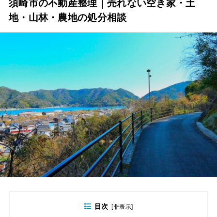
須崎市の不動産整理｜売れない空き家・土
地・山林・農地の処分相談
目次
[
非表示
]