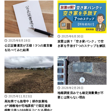
2025年6月30日
2025年8月19日
放置は損？「空き家バンク」で空
公正証書遺言が王様！3つの遺言書
き家を手放す7つのステップを解説
を比べてみた結果
2026年2月26日
地籍調査済みでも確定測量費が不
2025年11月23日
要とは限らない理由
高知県でも急増中｜耕作放棄地
が“雑種地や宅地課税”で固定資産
税数十倍〜100倍以上になる理由と