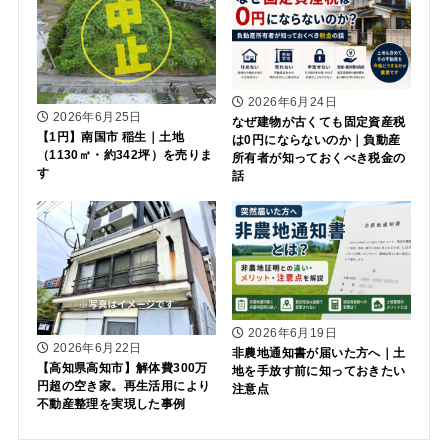
2026年6月24日
2026年6月25日
なぜ建物が古くても固定資産税
【1円】南国市 稲生｜土地
は0円にならないのか｜負動産
（1130㎡・約342坪）を売りま
所有者が知っておくべき税金の
す
話
2026年6月19日
2026年6月22日
非農地通知書が届いた方へ｜土
【高知県高知市】解体費300万
地を手放す前に知っておきたい
円超の空き家。再生活用により
注意点
不動産整理を実現した事例