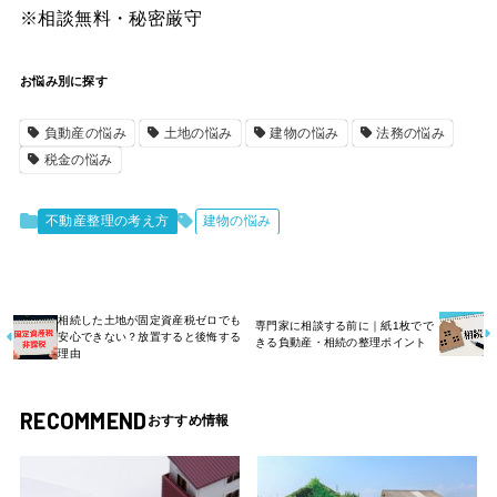
※相談無料・秘密厳守
お悩み別に探す
負動産の悩み
土地の悩み
建物の悩み
法務の悩み
税金の悩み
不動産整理の考え方
建物の悩み
相続した土地が固定資産税ゼロでも
専門家に相談する前に｜紙1枚でで
安心できない？放置すると後悔する
きる負動産・相続の整理ポイント
理由
RECOMMEND