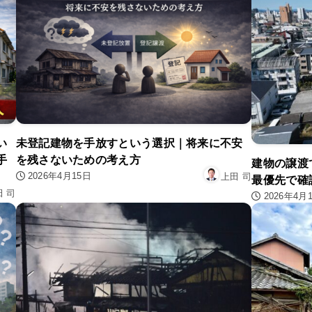
い
未登記建物を手放すという選択｜将来に不安
手
を残さないための考え方
建物の譲渡
2026年4月15日
上田 司
最優先で確
田 司
2026年4月