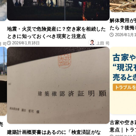
解体費用が
たら？後悔
地震・火災で危険資産に？空き家を相続した
2026年1月
ときに知っておくべき現実と注意点
2026年1月18日
上田 司
田 司
古家や空き
売
意点｜トラ
建築計画概要書はあるのに「検査済証がな