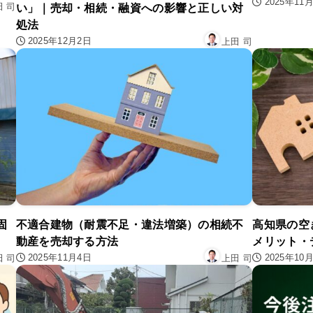
2025年11
田 司
い」｜売却・相続・融資への影響と正しい対
処法
2025年12月2日
上田 司
固
不適合建物（耐震不足・違法増築）の相続不
高知県の空
動産を売却する方法
メリット・
2025年11月4日
2025年10
田 司
上田 司