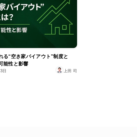
れる“空き家バイアウト”制度と
可能性と影響
月3日
上田 司