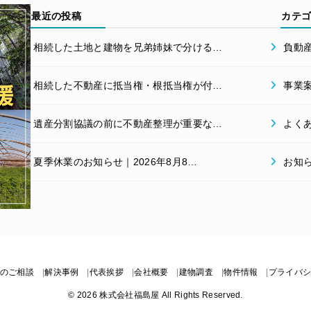
最近の投稿
カテ
相続した土地と建物を兄弟姉妹で分ける…
負動
相続した不動産に抵当権・根抵当権が付…
事業
遺産分割協議の前に不動産整理が重要な…
よく
夏季休業のお知らせ｜2026年8月8…
お知
のご相談
解決事例
代表挨拶
会社概要
建物調査
物件情報
プライバ
© 2026 株式会社福島屋 All Rights Reserved.