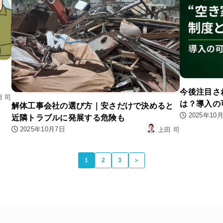
今後注目さ
田 司
は？導入の
解体工事会社の選び方｜安さだけで決めると
2025年10
近隣トラブルに発展する危険も
2025年10月7日
上田 司
1
2
3
＞