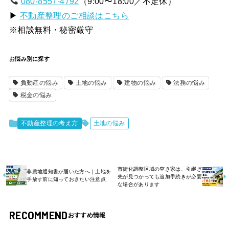
080-8557-4792
（9:00〜18:00／不定休）
▶
不動産整理のご相談はこちら
※相談無料・秘密厳守
お悩み別に探す
負動産の悩み
土地の悩み
建物の悩み
法務の悩み
税金の悩み
不動産整理の考え方
土地の悩み
市街化調整区域の空き家は、引継ぎ
非農地通知書が届いた方へ｜土地を
先が見つかっても追加手続きが必要
手放す前に知っておきたい注意点
な場合があります
RECOMMEND