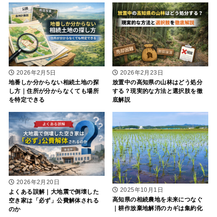
2026年2月5日
2026年2月23日
地番しか分からない相続土地の探
放置中の高知県の山林はどう処分
し方｜住所が分からなくても場所
する？現実的な方法と選択肢を徹
を特定できる
底解説
2026年2月20日
2025年10月1日
よくある誤解｜大地震で倒壊した
高知県の相続農地を未来につなぐ
空き家は「必ず」公費解体される
｜耕作放棄地解消のカギは集約化
のか