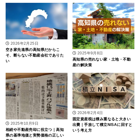
2026年2月25日
空き家先進県の高知県だからこ
2025年9月8日
そ、断らない不動産会社でありた
高知県の売れない家・土地・不動
い
産の解決策
2026年2月4日
固定資産税は積み重なると大きい
2025年10月9日
出費｜手放して積立NISAに回すと
相続や不動産売却に役立つ｜高知
いう考え方
県の基準地価と実勢価格の正しい