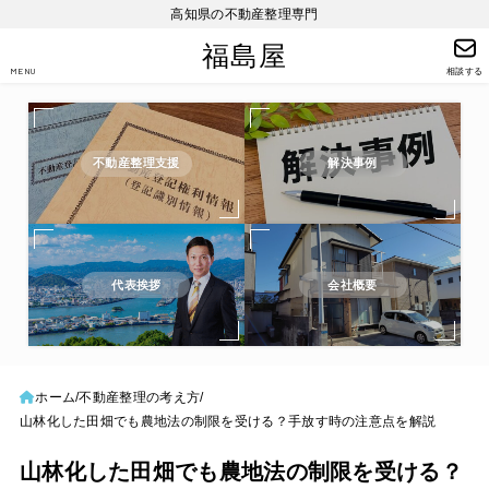
高知県の不動産整理専門
福島屋
MENU
相談する
不動産整理支援
解決事例
代表挨拶
会社概要
ホーム
不動産整理の考え方
山林化した田畑でも農地法の制限を受ける？手放す時の注意点を解説
山林化した田畑でも農地法の制限を受ける？