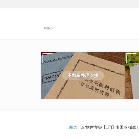
MENU
不動産整理支援
ホーム
物件情報
【1円】南国市 稲生｜