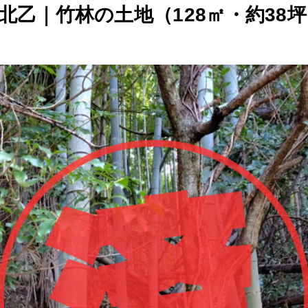
川北乙｜竹林の土地（128㎡・約38