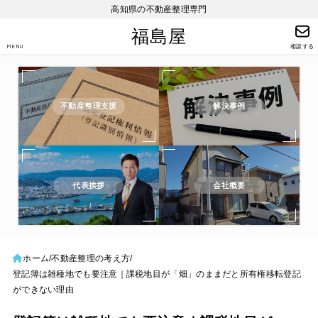
高知県の不動産整理専門
福島屋
MENU
相談する
不動産整理支援
解決事例
代表挨拶
会社概要
ホーム
不動産整理の考え方
登記簿は雑種地でも要注意｜課税地目が「畑」のままだと所有権移転登記
ができない理由