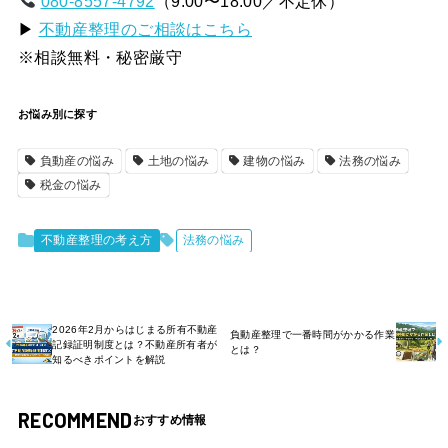
080-8557-4792
（9:00〜18:00／不定休）
▶
不動産整理のご相談はこちら
※相談無料・秘密厳守
お悩み別に探す
負動産の悩み
土地の悩み
建物の悩み
法務の悩み
税金の悩み
不動産整理の考え方
法務の悩み
2026年2月からはじまる所有不動産
負動産整理で一番時間がかかる作業
記録証明制度とは？不動産所有者が
とは？
知るべきポイントを解説
RECOMMEND