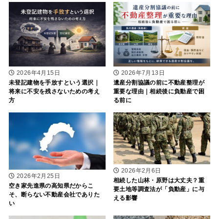
2026年4月15日
2026年7月13日
未登記建物を手放すという選択｜
遺産分割協議の前に不動産整理が
将来に不安を残さないための考え
重要な理由｜相続後に負動産で困
方
る前に
2026年2月6日
2026年2月25日
相続した山林・原野は大丈夫？重
空き家先進県の高知県だからこ
要土地等調査法が「負動産」に与
そ、断らない不動産会社でありた
える影響
い