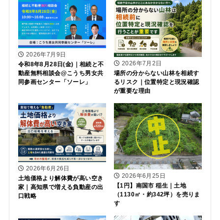
2026年7月9日
2026年7月2日
令和8年8月28日(金)｜相続と不
動産無料相談会@こうち男女共
場所の分からない山林を相続す
同参画センター「ソーレ」
るリスク｜位置特定と現況確認
が重要な理由
2026年6月26日
2026年6月25日
土地価格より解体費が高い空き
【1円】南国市 稲生｜土地
家｜高知県で増える負動産の出
（1130㎡・約342坪）を売りま
口戦略
す