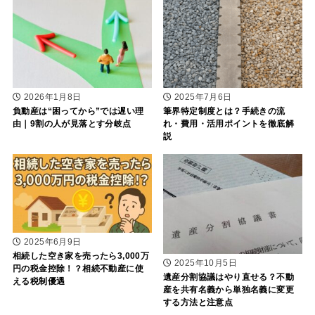
2026年1月8日
2025年7月6日
負動産は“困ってから”では遅い理
筆界特定制度とは？手続きの流
由｜9割の人が見落とす分岐点
れ・費用・活用ポイントを徹底解
説
2025年6月9日
相続した空き家を売ったら3,000万
2025年10月5日
円の税金控除！？相続不動産に使
遺産分割協議はやり直せる？不動
える税制優遇
産を共有名義から単独名義に変更
する方法と注意点