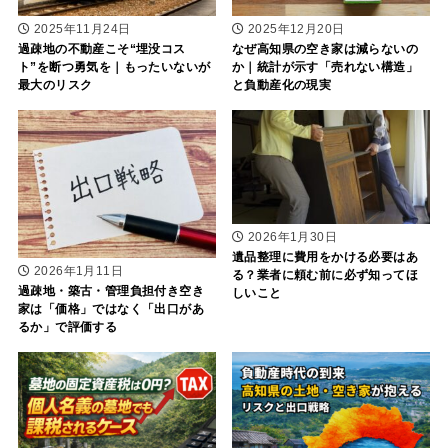
2025年11月24日
2025年12月20日
過疎地の不動産こそ“埋没コス
なぜ高知県の空き家は減らないの
ト”を断つ勇気を｜もったいないが
か｜統計が示す「売れない構造」
最大のリスク
と負動産化の現実
2026年1月30日
遺品整理に費用をかける必要はあ
2026年1月11日
る？業者に頼む前に必ず知ってほ
過疎地・築古・管理負担付き空き
しいこと
家は「価格」ではなく「出口があ
るか」で評価する