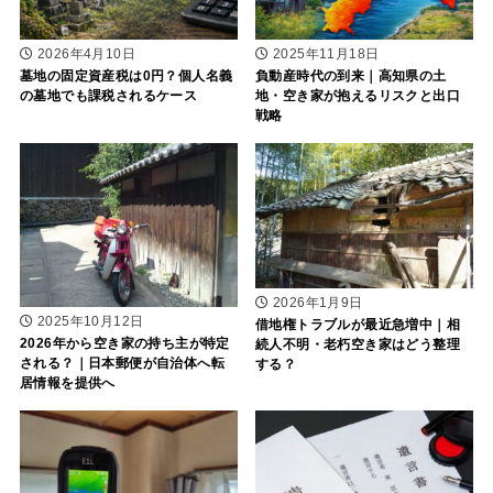
2026年4月10日
2025年11月18日
墓地の固定資産税は0円？個人名義
負動産時代の到来｜高知県の土
の墓地でも課税されるケース
地・空き家が抱えるリスクと出口
戦略
2026年1月9日
2025年10月12日
借地権トラブルが最近急増中｜相
2026年から空き家の持ち主が特定
続人不明・老朽空き家はどう整理
される？｜日本郵便が自治体へ転
する？
居情報を提供へ