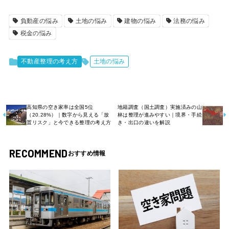
負動産の悩み
土地の悩み
建物の悩み
法務の悩み
税金の悩み
不動産整理の考え方
土地の悩み
高知県の空き家率は全国5位
地籍調査（国土調査）実施済みの山
（20.28%）｜数字から見える「放
林は整理が進みやすい｜境界・手続
置リスク」と今できる整理の考え方
き・出口の違いを解説
RECOMMEND