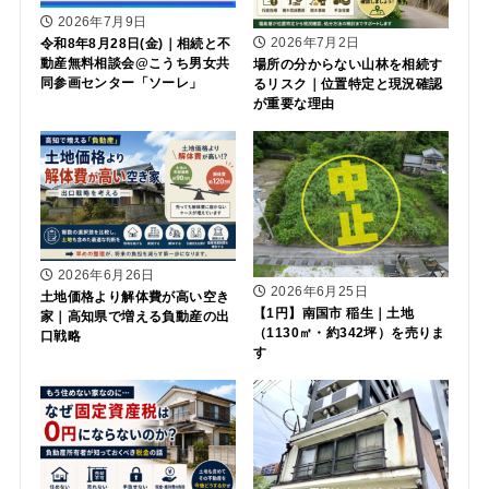
2026年7月9日
2026年7月2日
令和8年8月28日(金)｜相続と不
動産無料相談会@こうち男女共
場所の分からない山林を相続す
同参画センター「ソーレ」
るリスク｜位置特定と現況確認
が重要な理由
2026年6月26日
2026年6月25日
土地価格より解体費が高い空き
【1円】南国市 稲生｜土地
家｜高知県で増える負動産の出
（1130㎡・約342坪）を売りま
口戦略
す