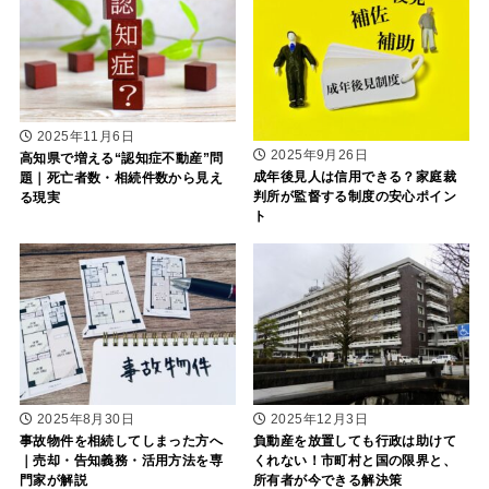
2025年11月6日
2025年9月26日
高知県で増える“認知症不動産”問
成年後見人は信用できる？家庭裁
題｜死亡者数・相続件数から見え
判所が監督する制度の安心ポイン
る現実
ト
2025年8月30日
2025年12月3日
事故物件を相続してしまった方へ
負動産を放置しても行政は助けて
｜売却・告知義務・活用方法を専
くれない！市町村と国の限界と、
門家が解説
所有者が今できる解決策