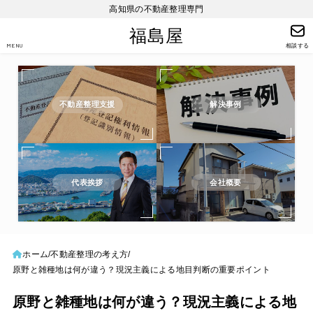
高知県の不動産整理専門
福島屋
MENU
相談する
不動産整理支援
解決事例
代表挨拶
会社概要
ホーム
不動産整理の考え方
原野と雑種地は何が違う？現況主義による地目判断の重要ポイント
原野と雑種地は何が違う？現況主義による地