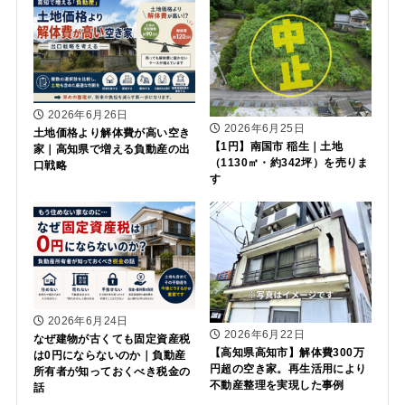
2026年6月26日
2026年6月25日
土地価格より解体費が高い空き
【1円】南国市 稲生｜土地
家｜高知県で増える負動産の出
（1130㎡・約342坪）を売りま
口戦略
す
2026年6月24日
2026年6月22日
なぜ建物が古くても固定資産税
【高知県高知市】解体費300万
は0円にならないのか｜負動産
円超の空き家。再生活用により
所有者が知っておくべき税金の
不動産整理を実現した事例
話