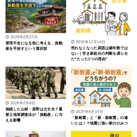
2026年2月27日
2025年12月14日
管理不全になる前に考える、負動
売れなくなった原因は築年数では
産を手放すという選択肢
ない｜空き家処分の判断を遅らせ
た“たった1つの理由”
2026年2月6日
相続した山林・原野は大丈夫？重
2025年6月10日
要土地等調査法が「負動産」に与
「新耐震」と「新・新耐震」の違
える影響
いとは！？地震に強い家のひみつ