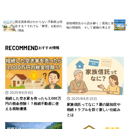
固定資産税がかからない不動産は存
借地権割合から読み解く｜底地と借
在する？それでも「整理」を勧めた
地の関係性、そして建物の考え方
い理由
RECOMMEND
2025年6月9日
相続した空き家を売ったら3,000万
2025年6月10日
円の税金控除！？相続不動産に使
家族信託ってなに？親の認知症や
える税制優遇
相続トラブルを防ぐ新しい仕組み
とは