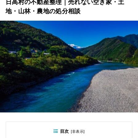
日高村の不動産整理｜売れない空き家・土
地・山林・農地の処分相談
目次
[
非表示
]