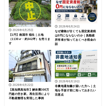
2026年6月24日
2026年6月25日
なぜ建物が古くても固定資産税
【1円】南国市 稲生｜土地
は0円にならないのか｜負動産
（1130㎡・約342坪）を売りま
所有者が知っておくべき税金の
す
話
2026年6月19日
2026年6月22日
非農地通知書が届いた方へ｜土
【高知県高知市】解体費300万
地を手放す前に知っておきたい
円超の空き家。再生活用により
注意点
不動産整理を実現した事例