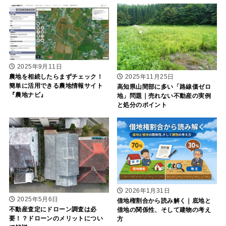
2025年9月11日
農地を相続したらまずチェック！
2025年11月25日
簡単に活用できる農地情報サイト
高知県山間部に多い「路線価ゼロ
『農地ナビ』
地」問題｜売れない不動産の実例
と処分のポイント
2026年1月31日
2025年5月6日
借地権割合から読み解く｜底地と
不動産査定にドローン調査は必
借地の関係性、そして建物の考え
要！？ドローンのメリットについ
方