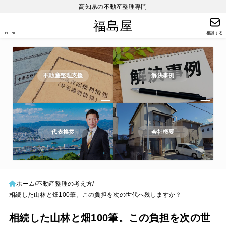
高知県の不動産整理専門
福島屋
MENU
相談する
不動産整理支援
解決事例
代表挨拶
会社概要
ホーム
不動産整理の考え方
相続した山林と畑100筆。この負担を次の世代へ残しますか？
相続した山林と畑100筆。この負担を次の世