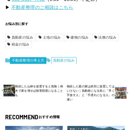
▶
不動産整理のご相談はこちら
お悩み別に探す
負動産の悩み
土地の悩み
建物の悩み
法務の悩み
税金の悩み
不動産整理の考え方
負動産の悩み
相続した山林を放置すると危険｜倒
相続した親の家は絶対に放置しては
木で家を壊せば損害賠償になること
いけない｜負動産になる前に「早く
も
手放す人」と「手遅れになる人」の
違い
RECOMMEND