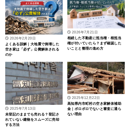
2026年7月21日
相続した不動産に抵当権・根抵当
2026年2月20日
権が付いていたら？まず確認した
よくある誤解｜大地震で倒壊した
いことと整理の進め方
空き家は「必ず」公費解体される
のか
2025年12月22日
高知県内市町村の空き家解体補助
2025年7月13日
金｜ボロボロでないと審査に通ら
ない理由
未登記のままでも売れる？登記さ
れていない建物をスムーズに売却
する方法