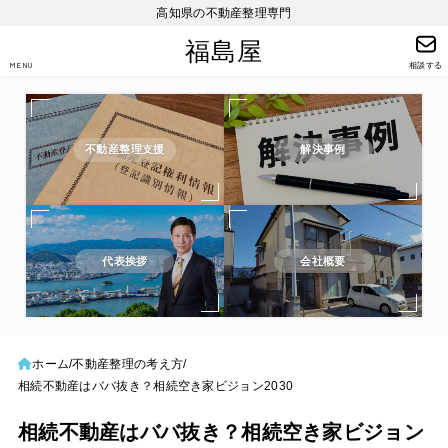
高知県の不動産整理専門
福島屋
MENU
相談する
不動産整理支援
解決事例
代表挨拶
会社概要
ホーム
不動産整理の考え方
相続不動産はババ抜き？相続空き家ビジョン2030
相続不動産はババ抜き？相続空き家ビジョン