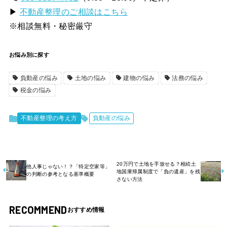
▶
不動産整理のご相談はこちら
※相談無料・秘密厳守
お悩み別に探す
負動産の悩み
土地の悩み
建物の悩み
法務の悩み
税金の悩み
不動産整理の考え方
負動産の悩み
20万円で土地を手放せる？相続土
他人事じゃない！？「特定空家等」
地国庫帰属制度で「負の遺産」を残
の判断の参考となる基準概要
さない方法
RECOMMEND