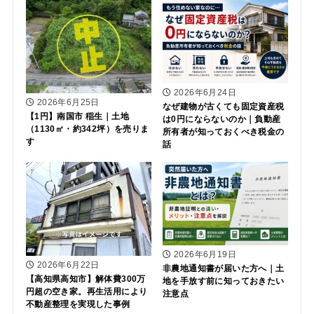
2026年6月24日
2026年6月25日
なぜ建物が古くても固定資産税
【1円】南国市 稲生｜土地
は0円にならないのか｜負動産
（1130㎡・約342坪）を売りま
所有者が知っておくべき税金の
す
話
2026年6月19日
2026年6月22日
非農地通知書が届いた方へ｜土
【高知県高知市】解体費300万
地を手放す前に知っておきたい
円超の空き家。再生活用により
注意点
不動産整理を実現した事例