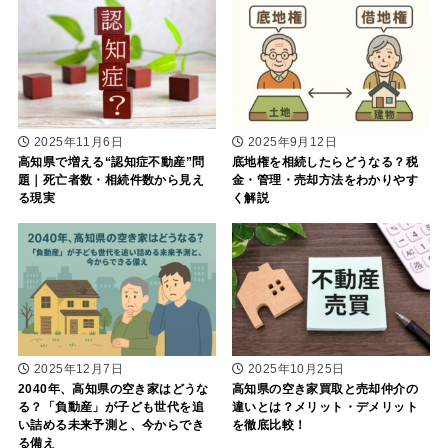
2025年11月6日
2025年9月12日
高知県で増える“認知症不動産”問
底地権を相続したらどうなる？税
題｜死亡者数・相続件数から見え
金・管理・売却方法をわかりやす
る現実
く解説
2025年12月7日
2025年10月25日
2040年、高知県の空き家はどうな
高知県の空き家買取と売却仲介の
る？「負動産」が子ども世代を追
違いとは？メリット・デメリット
い詰める未来予測と、今からでき
を徹底比較！
る備え