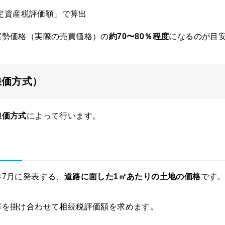
定資産税評価額」で算出
実勢価格（実際の売買価格）の
約70〜80％程度
になるのが目
線価方式）
線価方式
によって行います。
7月に発表する、
道路に面した1㎡あたりの土地の価格
です
率を掛け合わせて相続税評価額を求めます。