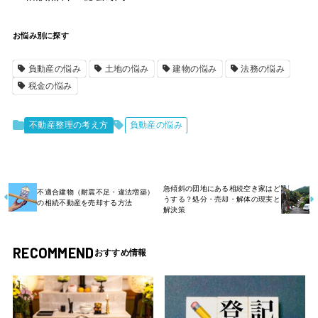
お悩み別に探す
負動産の悩み
土地の悩み
建物の悩み
法務の悩み
税金の悩み
不動産整理の考え方
負動産の悩み
急傾斜の団地にある相続空き家はど
不適合建物（耐震不足・違法増築）
うする？処分・売却・解体の現実と
の相続不動産を売却する方法
解決策
RECOMMEND