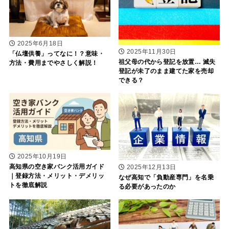
2025年6月18日
2025年11月30日
「仏壇供養」ってなに！？意味・
祖父母の代から登記を放置… 滅失
方法・費用までやさしく解説！
登記が未了のまま建てた家を売却
できる？
2025年10月19日
高知県の空き家バンク活用ガイド
2025年12月13日
｜登録方法・メリット・デメリッ
なぜ高知で「負動産専門」を名乗
トを徹底解説
る必要があったのか