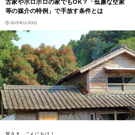
古家やボロボロの家でもOK？「低廉な空家
等の媒介の特例」で手放す条件とは
2025年11月3日
皆さま、こんにちは！