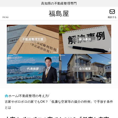
高知県の不動産整理専門
福島屋
MENU
相談する
不動産整理支援
解決事例
代表挨拶
会社概要
ホーム
不動産整理の考え方
古家やボロボロの家でもOK？「低廉な空家等の媒介の特例」で手放す条件
とは