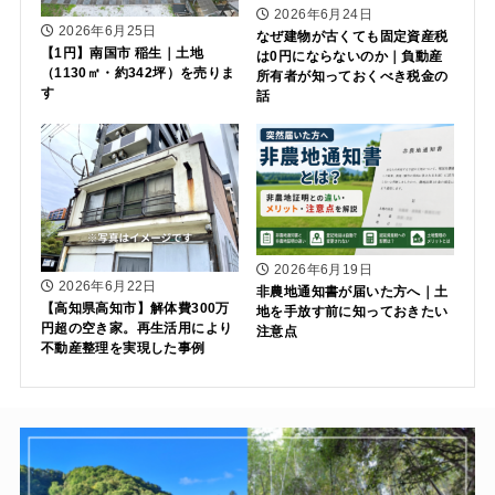
2026年6月24日
2026年6月25日
なぜ建物が古くても固定資産税
【1円】南国市 稲生｜土地
は0円にならないのか｜負動産
（1130㎡・約342坪）を売りま
所有者が知っておくべき税金の
す
話
2026年6月19日
2026年6月22日
非農地通知書が届いた方へ｜土
【高知県高知市】解体費300万
地を手放す前に知っておきたい
円超の空き家。再生活用により
注意点
不動産整理を実現した事例