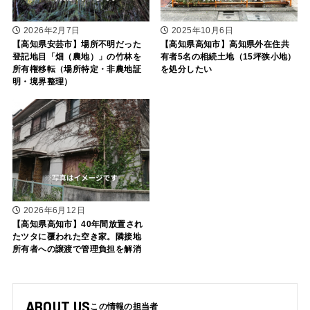
2026年2月7日
2025年10月6日
【高知県安芸市】場所不明だった
【高知県高知市】高知県外在住共
登記地目「畑（農地）」の竹林を
有者5名の相続土地（15坪狭小地）
所有権移転（場所特定・非農地証
を処分したい
明・境界整理）
2026年6月12日
【高知県高知市】40年間放置され
たツタに覆われた空き家。隣接地
所有者への譲渡で管理負担を解消
ABOUT US