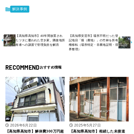
解決事例
【高知県高知市】40年間放置され
【高知県安芸市】場所不明だった登
たツタに覆われた空き家。隣接地所
記地目「畑（農地）」の竹林を所有
有者への譲渡で管理負担を解消
権移転（場所特定・非農地証明・境
界整理）
RECOMMEND
2026年6月22日
2025年5月27日
【高知県高知市】解体費300万円超
【高知県高知市】相続した未接道