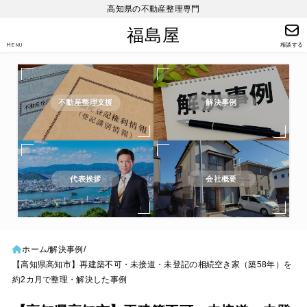
高知県の不動産整理専門
福島屋
MENU
相談する
不動産整理支援
解決事例
代表挨拶
会社概要
ホーム
解決事例
【高知県高知市】再建築不可・未接道・未登記の相続空き家（築58年）を
約2カ月で整理・解決した事例