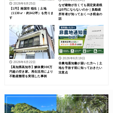
2026年6月25日
なぜ建物が古くても固定資産税
【1円】南国市 稲生｜土地
は0円にならないのか｜負動産
（1130㎡・約342坪）を売りま
所有者が知っておくべき税金の
す
話
2026年6月19日
2026年6月22日
非農地通知書が届いた方へ｜土
【高知県高知市】解体費300万
地を手放す前に知っておきたい
円超の空き家。再生活用により
注意点
不動産整理を実現した事例