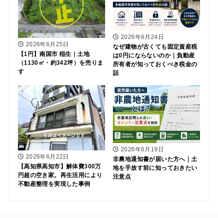
2026年6月24日
2026年6月25日
なぜ建物が古くても固定資産税
【1円】南国市 稲生｜土地
は0円にならないのか｜負動産
（1130㎡・約342坪）を売りま
所有者が知っておくべき税金の
す
話
2026年6月19日
2026年6月22日
非農地通知書が届いた方へ｜土
【高知県高知市】解体費300万
地を手放す前に知っておきたい
円超の空き家。再生活用により
注意点
不動産整理を実現した事例