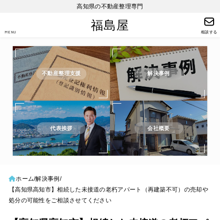
高知県の不動産整理専門
福島屋
MENU
相談する
不動産整理支援
解決事例
代表挨拶
会社概要
ホーム
解決事例
【高知県高知市】相続した未接道の老朽アパート（再建築不可）の売却や
処分の可能性をご相談させてください