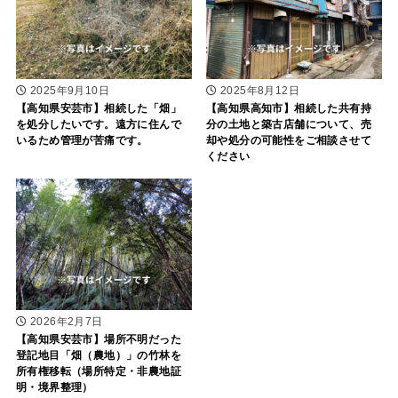
2025年9月10日
2025年8月12日
【高知県安芸市】相続した「畑」
【高知県高知市】相続した共有持
を処分したいです。遠方に住んで
分の土地と築古店舗について、売
いるため管理が苦痛です。
却や処分の可能性をご相談させて
ください
2026年2月7日
【高知県安芸市】場所不明だった
登記地目「畑（農地）」の竹林を
所有権移転（場所特定・非農地証
明・境界整理）