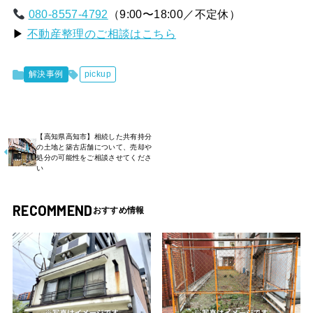
080-8557-4792
（9:00〜18:00／不定休）
▶
不動産整理のご相談はこちら
解決事例
pickup
【高知県高知市】相続した共有持分
の土地と築古店舗について、売却や
処分の可能性をご相談させてくださ
い
RECOMMEND