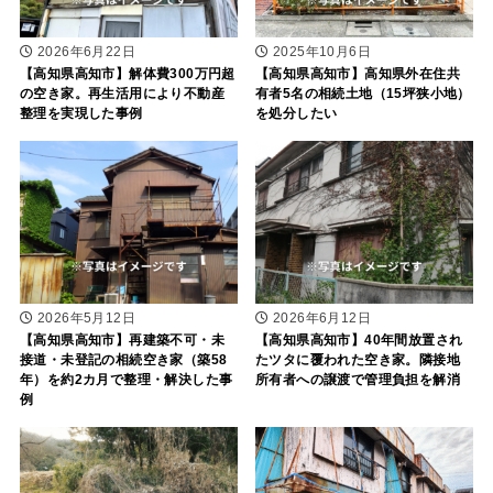
2026年6月22日
2025年10月6日
【高知県高知市】解体費300万円超
【高知県高知市】高知県外在住共
の空き家。再生活用により不動産
有者5名の相続土地（15坪狭小地）
整理を実現した事例
を処分したい
2026年5月12日
2026年6月12日
【高知県高知市】再建築不可・未
【高知県高知市】40年間放置され
接道・未登記の相続空き家（築58
たツタに覆われた空き家。隣接地
年）を約2カ月で整理・解決した事
所有者への譲渡で管理負担を解消
例