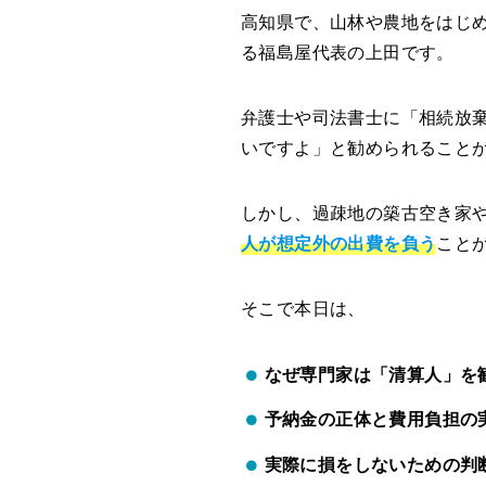
高知県で、山林や農地をはじ
る福島屋代表の上田です。
弁護士や司法書士に「相続放
いですよ」と勧められること
しかし、過疎地の築古空き家や
人が想定外の出費を負う
こと
そこで本日は、
なぜ専門家は「清算人」を
予納金の正体と費用負担の
実際に損をしないための判