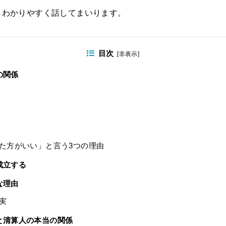
らわかりやすく話してまいります。
目次
[
非表示
]
の関係
た方がいい」と言う3つの理由
成立する
な理由
実
と清算人の本当の関係