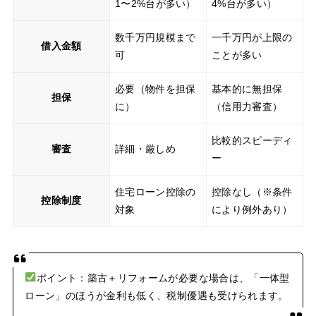
1〜2%台が多い）
4%台が多い）
数千万円規模まで
一千万円が上限の
借入金額
可
ことが多い
必要（物件を担保
基本的に無担保
担保
に）
（信用力審査）
比較的スピーディ
審査
詳細・厳しめ
ー
住宅ローン控除の
控除なし（※条件
控除制度
対象
により例外あり）
ポイント：築古＋リフォームが必要な場合は、「一体型
ローン」のほうが金利も低く、税制優遇も受けられます。