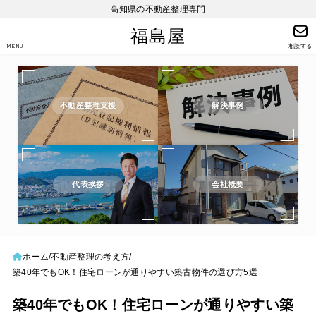
高知県の不動産整理専門
福島屋
MENU
相談する
不動産整理支援
解決事例
代表挨拶
会社概要
ホーム
不動産整理の考え方
築40年でもOK！住宅ローンが通りやすい築古物件の選び方5選
築40年でもOK！住宅ローンが通りやすい築