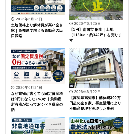
2026年6月26日
2026年6月25日
土地価格より解体費が高い空き
【1円】南国市 稲生｜土地
家｜高知県で増える負動産の出
（1130㎡・約342坪）を売りま
口戦略
す
2026年6月24日
2026年6月22日
なぜ建物が古くても固定資産税
【高知県高知市】解体費300万
は0円にならないのか｜負動産
円超の空き家。再生活用により
所有者が知っておくべき税金の
不動産整理を実現した事例
話