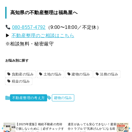
高知県の不動産整理は福島屋へ
080-8557-4792
（9:00〜18:00／不定休）
▶
不動産整理のご相談はこちら
※相談無料・秘密厳守
お悩み別に探す
負動産の悩み
土地の悩み
建物の悩み
法務の悩み
税金の悩み
不動産整理の考え方
建物の悩み
【2025年度版】相続不動産の売却
遺言があっても安心できない！遺留
で損しないために｜必ずチェックす
分トラブルで“兄弟げんか”になる前