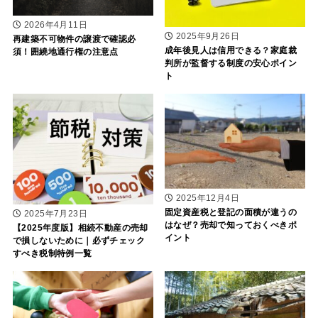
2026年4月11日
2025年9月26日
再建築不可物件の譲渡で確認必
成年後見人は信用できる？家庭裁
須！囲繞地通行権の注意点
判所が監督する制度の安心ポイン
ト
2025年12月4日
固定資産税と登記の面積が違うの
2025年7月23日
はなぜ？売却で知っておくべきポ
【2025年度版】相続不動産の売却
イント
で損しないために｜必ずチェック
すべき税制特例一覧