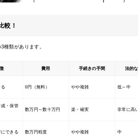
比較！
3種類があります。
徴
費用
手続きの手間
法的
ける
0円（無料）
やや複雑
低～中
作成・保管
数万円～数十万円
楽・確実
非常に高
る
密にできる
数万円程度
やや複雑
中