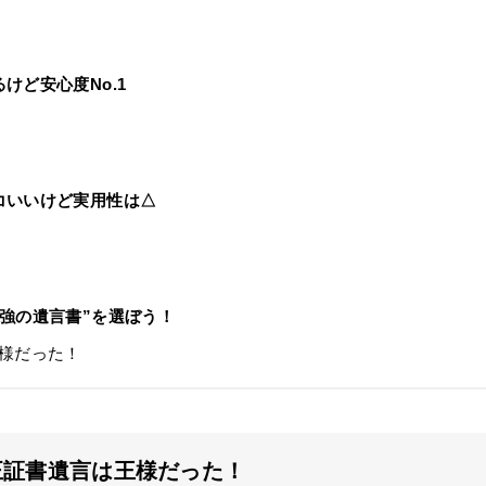
けど安心度No.1
コいいけど実用性は△
強の遺言書”を選ぼう！
様だった！
正証書遺言は王様だった！