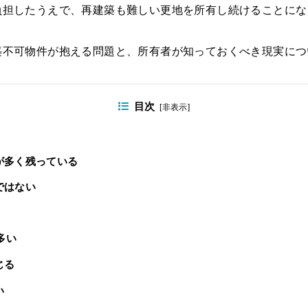
負担したうえで、再建築も難しい更地を所有し続けることにな
築不可物件が抱える問題と、所有者が知っておくべき現実につ
目次
[
非表示
]
が多く残っている
ではない
多い
じる
い