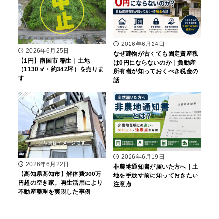
2026年6月24日
2026年6月25日
なぜ建物が古くても固定資産税
【1円】南国市 稲生｜土地
は0円にならないのか｜負動産
（1130㎡・約342坪）を売りま
所有者が知っておくべき税金の
す
話
2026年6月19日
2026年6月22日
非農地通知書が届いた方へ｜土
【高知県高知市】解体費300万
地を手放す前に知っておきたい
円超の空き家。再生活用により
注意点
不動産整理を実現した事例