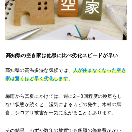
高知県の空き家は他県に比べ劣化スピードが早い
高知県の高温多湿な気候では、
人が住まなくなった空き
家は驚くほど早く劣化します
。
梅雨から真夏にかけては、週に2～3回程度の換気をし
ない状態が続くと、湿気によるカビの発生、木材の腐
食、シロアリ被害が一気に広がることもあります。
その結果、わずか数年の放置でも多額の修繕費がかか