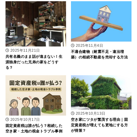
2025年11月4日
2025年11月21日
不適合建物（耐震不足・違法増
共有名義のまま話が進まない！生
築）の相続不動産を売却する方法
涯独身だった兄弟の家をどうす
る？
2025年10月13日
空き家にツタが繁茂する理由｜固
2025年10月17日
定資産税が増えても更地にする方
固定資産税は誰が払う？相続した
が得策？
空き家・土地の税金トラブル事例