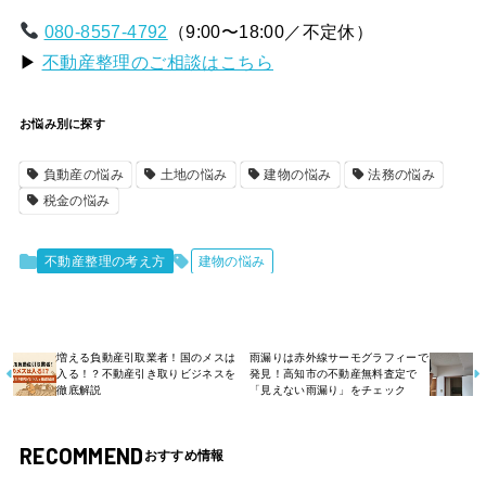
080-8557-4792
（9:00〜18:00／不定休）
▶
不動産整理のご相談はこちら
お悩み別に探す
負動産の悩み
土地の悩み
建物の悩み
法務の悩み
税金の悩み
不動産整理の考え方
建物の悩み
増える負動産引取業者！国のメスは
雨漏りは赤外線サーモグラフィーで
入る！？不動産引き取りビジネスを
発見！高知市の不動産無料査定で
徹底解説
「見えない雨漏り」をチェック
RECOMMEND