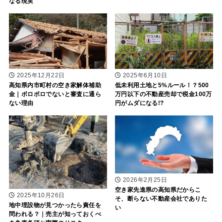
なる現実
2025年12月22日
2025年6月10日
高知県内市町村の空き家解体補助
低未利用土地と5%ルール！？500
金｜ボロボロでないと審査に通ら
万円以下の不動産売却で税金100万
ない理由
円がムダになる!?
2026年2月25日
空き家先進県の高知県だからこ
2025年10月26日
そ、断らない不動産会社でありた
地中埋設物が見つかったら責任を
い
問われる？｜売主が知っておくべ