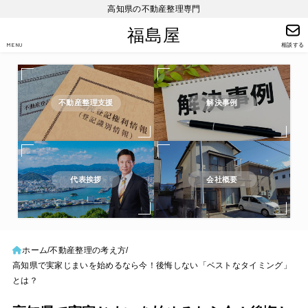
高知県の不動産整理専門
福島屋
MENU
相談する
不動産整理支援
解決事例
代表挨拶
会社概要
ホーム
不動産整理の考え方
高知県で実家じまいを始めるなら今！後悔しない「ベストなタイミング」
とは？